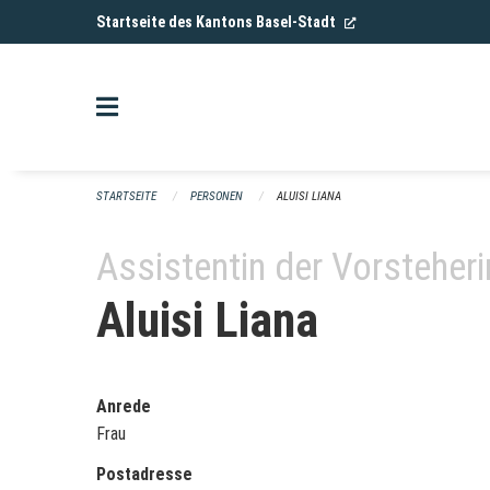
Navigation überspringen
(External Link)
Startseite des Kantons Basel-Stadt
STARTSEITE
PERSONEN
ALUISI LIANA
Assistentin der Vorsteheri
Aluisi Liana
Anrede
Frau
Postadresse