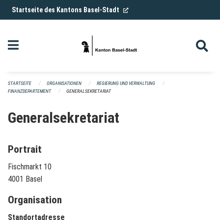
Navigation überspringen
(External Link)
Startseite des Kantons Basel-Stadt
STARTSEITE
ORGANISATIONEN
REGIERUNG UND VERWALTUNG
FINANZDEPARTEMENT
GENERALSEKRETARIAT
Generalsekretariat
Portrait
Fischmarkt 10
4001 Basel
Organisation
Standortadresse