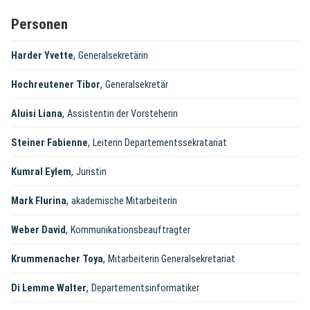
Personen
,
Harder Yvette
Generalsekretärin
,
Hochreutener Tibor
Generalsekretär
,
Aluisi Liana
Assistentin der Vorsteherin
,
Steiner Fabienne
Leiterin Departementssekratariat
,
Kumral Eylem
Juristin
,
Mark Flurina
akademische Mitarbeiterin
,
Weber David
Kommunikationsbeauftragter
,
Krummenacher Toya
Mitarbeiterin Generalsekretariat
,
Di Lemme Walter
Departementsinformatiker