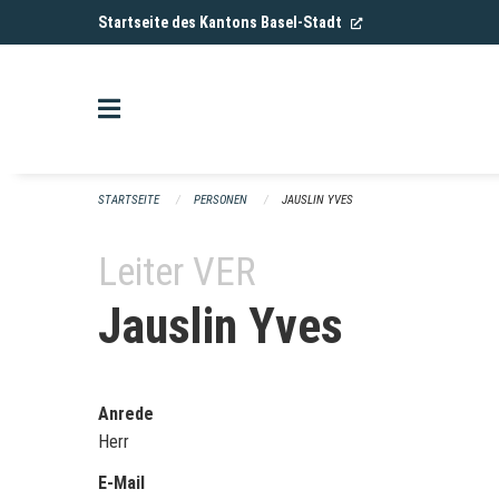
Navigation überspringen
(External Link)
Startseite des Kantons Basel-Stadt
STARTSEITE
PERSONEN
JAUSLIN YVES
Leiter VER
Jauslin Yves
Anrede
Herr
E-Mail