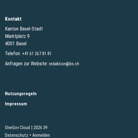
Kontakt
Kanton Basel-Stadt
Marktplatz 9
4001 Basel
Telefon:
+41 61 267 81 81
Anfragen zur Website:
redaktion@bs.ch
(External Link)
Nutzungsregeln
(External Link)
Impressum
|
(External Link)
(External Link)
OneGov Cloud
2026.39
(External Link)
Datenschutz
Anmelden