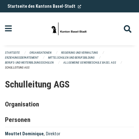
Navigation überspringen
(External Link)
Startseite des Kantons Basel-Stadt
STARTSEITE
ORGANISATIONEN
REGIERUNG UND VERWALTUNG
ERZIEHUNGSDEPARTEMENT
MITTELSCHULEN UND BERUFSBILDUNG
BERUFS- UND WEITERBILDUNGSSCHULEN
ALLGEMEINE GEWERBESCHULE BASEL AGS
SCHULLEITUNG AGS
Schulleitung AGS
Organisation
Personen
,
Mouttet Dominique
Direktor