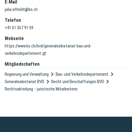
E-Mail
julia.afheldt@bs.ch
Telefon
+41 61 267 91 59
Webseite
https://www.bs.ch/bvd/generalsekretariat-bau-und-
(External Link)
verkehrsdepartement
Mitgliedschaften
Regierung und Verwaltung
Bau- und Verkehrsdepartement
Generalsekretariat BVD
Recht und Beschaffungen BVD
-
Rechtsabteilung
juristische Mitarbeiterin