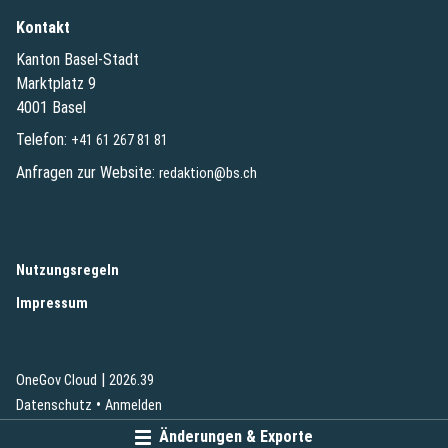
Kontakt
Kanton Basel-Stadt
Marktplatz 9
4001 Basel
Telefon:
+41 61 267 81 81
Anfragen zur Website:
redaktion@bs.ch
(External Link)
Nutzungsregeln
(External Link)
Impressum
|
(External Link)
(External Link)
OneGov Cloud
2026.39
(External Link)
Datenschutz
Anmelden
Änderungen & Exporte