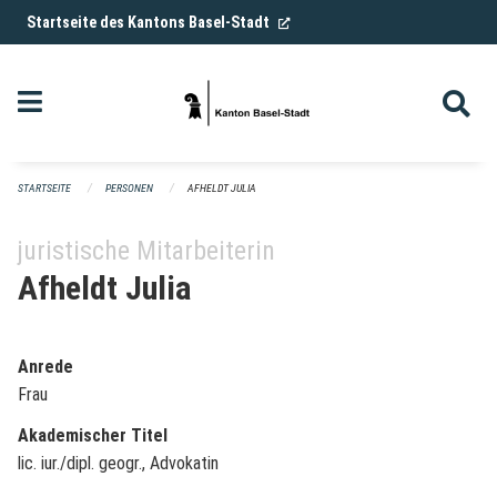
Navigation überspringen
(External Link)
Startseite des Kantons Basel-Stadt
STARTSEITE
PERSONEN
AFHELDT JULIA
juristische Mitarbeiterin
Afheldt Julia
Anrede
Frau
Akademischer Titel
lic. iur./dipl. geogr., Advokatin