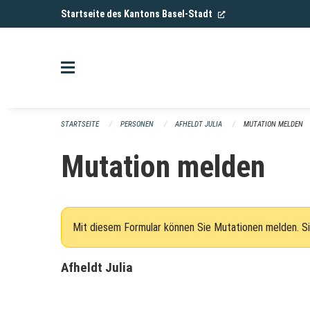
Navigation überspringen
(External Link)
Startseite des Kantons Basel-Stadt
STARTSEITE
PERSONEN
AFHELDT JULIA
MUTATION MELDEN
Mutation melden
Mit diesem Formular können Sie Mutationen melden. Si
Afheldt Julia