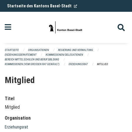
Navigation überspringen
(External Link)
Startseite des Kantons Basel-Stadt
STARTSEITE
ORGANISATIONEN
REGIERUNG UND VERWALTUNG
ERZIEHUNGSDEPARTEMENT
KOMMISSIONEN/DELEGATIONEN
BEREICH MITTELSCHULEN UND BERUFSBILDUNG
KOMMISSIONEN (VOM GROSSEN RAT GEWÄHLT)
ERZIEHUNGSRAT
MITGLIED
Mitglied
Titel
Mitglied
Organisation
Erziehungsrat