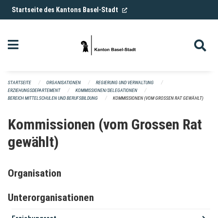
Navigation überspringen
(External Link)
Startseite des Kantons Basel-Stadt
STARTSEITE
ORGANISATIONEN
REGIERUNG UND VERWALTUNG
ERZIEHUNGSDEPARTEMENT
KOMMISSIONEN/DELEGATIONEN
BEREICH MITTELSCHULEN UND BERUFSBILDUNG
KOMMISSIONEN (VOM GROSSEN RAT GEWÄHLT)
Kommissionen (vom Grossen Rat
gewählt)
Organisation
Unterorganisationen