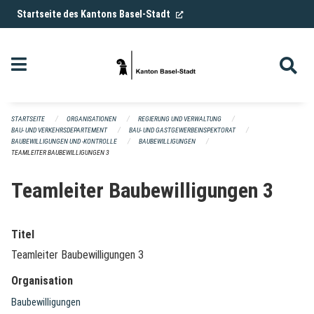
Navigation überspringen
(External Link)
Startseite des Kantons Basel-Stadt
STARTSEITE
ORGANISATIONEN
REGIERUNG UND VERWALTUNG
BAU- UND VERKEHRSDEPARTEMENT
BAU- UND GASTGEWERBEINSPEKTORAT
BAUBEWILLIGUNGEN UND -KONTROLLE
BAUBEWILLIGUNGEN
TEAMLEITER BAUBEWILLIGUNGEN 3
Teamleiter Baubewilligungen 3
Titel
Teamleiter Baubewilligungen 3
Organisation
Baubewilligungen