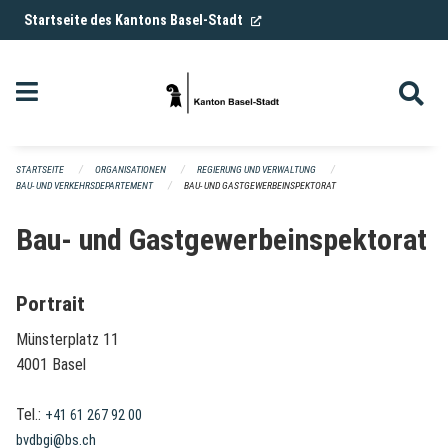
Navigation überspringen
(External Link)
Startseite des Kantons Basel-Stadt
STARTSEITE
ORGANISATIONEN
REGIERUNG UND VERWALTUNG
BAU- UND VERKEHRSDEPARTEMENT
BAU- UND GASTGEWERBEINSPEKTORAT
Bau- und Gastgewerbeinspektorat
Portrait
Münsterplatz 11
4001 Basel
Tel.:
+41 61 267 92 00
bvdbgi@bs.ch