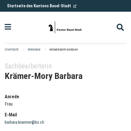
Navigation überspringen
(External Link)
Startseite des Kantons Basel-Stadt
STARTSEITE
PERSONEN
KRÄMER-MORY BARBARA
Sachbearbeiterin
Krämer-Mory Barbara
Anrede
Frau
E-Mail
barbara.kraemer@bs.ch