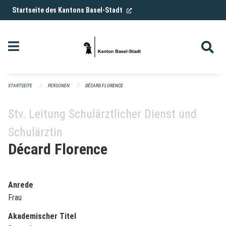
Navigation überspringen
(External Link)
Startseite des Kantons Basel-Stadt
STARTSEITE
PERSONEN
DÉCARD FLORENCE
Stv. Leitung Schulärztlicher Dienst und
Schulärztin
Décard Florence
Anrede
Frau
Akademischer Titel