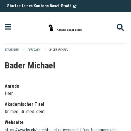
Navigation überspringen
(External Link)
Startseite des Kantons Basel-Stadt
STARTSEITE
PERSONEN
BADER MICHAEL
Bader Michael
Anrede
Herr
Akademischer Titel
Dr. med. Dr. med. dent.
Webseite
https://www.bs.ch/gerichte-judikative/gericht-fuer-fuersorgerische-