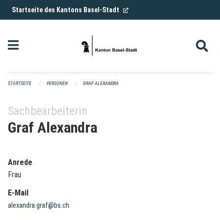
Navigation überspringen
(External Link)
Startseite des Kantons Basel-Stadt
STARTSEITE
PERSONEN
GRAF ALEXANDRA
Sachbearbeiterin
Graf Alexandra
Anrede
Frau
E-Mail
alexandra.graf@bs.ch