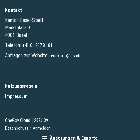
Kontakt
Kanton Basel-Stadt
Marktplatz 9
4001 Basel
Telefon:
+41 61 267 81 81
Anfragen zur Website:
redaktion@bs.ch
(External Link)
Nutzungsregeln
(External Link)
Impressum
|
(External Link)
(External Link)
OneGov Cloud
2026.39
(External Link)
Datenschutz
Anmelden
Änderungen & Exporte