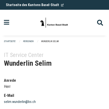
Navigation überspringen
(External Link)
Startseite des Kantons Basel-Stadt
STARTSEITE
PERSONEN
WUNDERLIN SELIM
IT Service Center
Wunderlin Selim
Anrede
Herr
E-Mail
selim.wunderlin@bs.ch