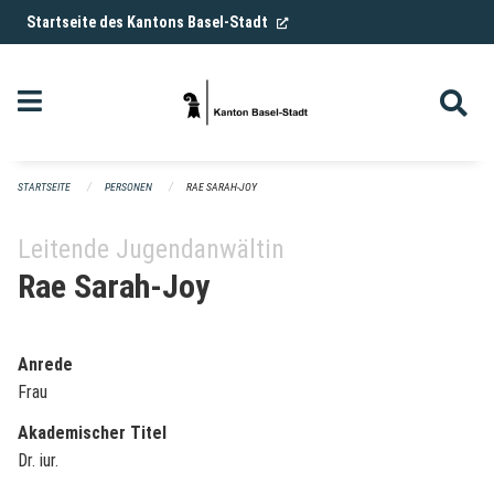
Navigation überspringen
(External Link)
Startseite des Kantons Basel-Stadt
STARTSEITE
PERSONEN
RAE SARAH-JOY
Leitende Jugendanwältin
Rae Sarah-Joy
Anrede
Frau
Akademischer Titel
Dr. iur.