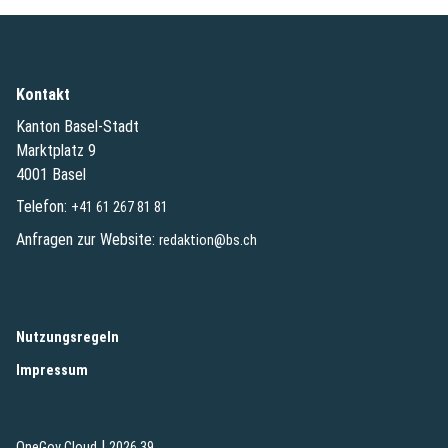
Kontakt
Kanton Basel-Stadt
Marktplatz 9
4001 Basel
Telefon:
+41 61 267 81 81
Anfragen zur Website:
redaktion@bs.ch
(External Link)
Nutzungsregeln
(External Link)
Impressum
|
(External Link)
(External Link)
OneGov Cloud
2026.39