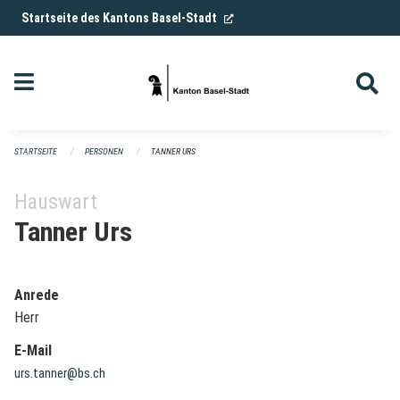
Navigation überspringen
(External Link)
Startseite des Kantons Basel-Stadt
STARTSEITE
PERSONEN
TANNER URS
Hauswart
Tanner Urs
Anrede
Herr
E-Mail
urs.tanner@bs.ch