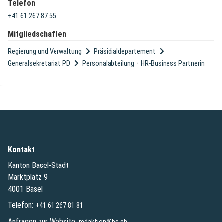
Telefon
+41 61 267 87 55
Mitgliedschaften
Regierung und Verwaltung
Präsidialdepartement
-
Generalsekretariat PD
Personalabteilung
HR-Business Partnerin
Kontakt
Kanton Basel-Stadt
Marktplatz 9
4001 Basel
Telefon:
+41 61 267 81 81
Anfragen zur Website:
redaktion@bs.ch