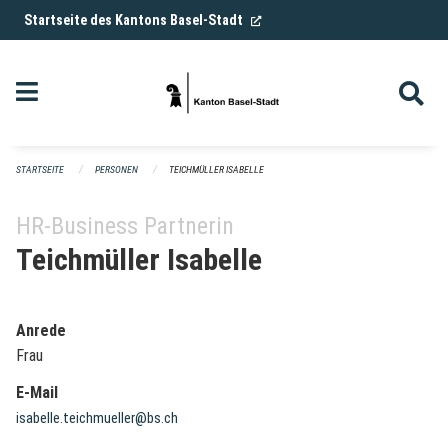
Navigation überspringen
(External Link)
Startseite des Kantons Basel-Stadt
STARTSEITE
PERSONEN
TEICHMÜLLER ISABELLE
HR-Business Partnerin
Teichmüller Isabelle
Anrede
Frau
E-Mail
isabelle.teichmueller@bs.ch