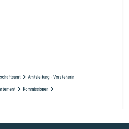
bschaftsamt
Amtsleitung
-
Vorsteherin
partement
Kommissionen