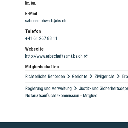
lic. iur.
E-Mail
sabrina.schwarb@bs.ch
Telefon
+41 61 267 83 11
Webseite
http://www.erbschaftsamt.bs.ch
(External Link)
Mitgliedschaften
Richterliche Behörden
Gerichte
Zivilgericht
Er
Regierung und Verwaltung
Justiz- und Sicherheitsde
Notariatsaufsichtskommission
-
Mitglied