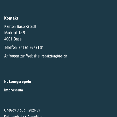
Kontakt
Kanton Basel-Stadt
Marktplatz 9
4001 Basel
Telefon:
+41 61 267 81 81
Anfragen zur Website:
redaktion@bs.ch
(External Link)
Nutzungsregeln
(External Link)
Impressum
|
(External Link)
(External Link)
OneGov Cloud
2026.39
(External Link)
Datenschutz
Anmelden