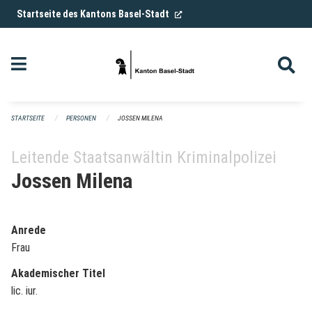
Navigation überspringen
(External Link)
Startseite des Kantons Basel-Stadt
STARTSEITE
PERSONEN
JOSSEN MILENA
Leitende Staatsanwältin Kriminalpolizei
Jossen Milena
Anrede
Frau
Akademischer Titel
lic. iur.