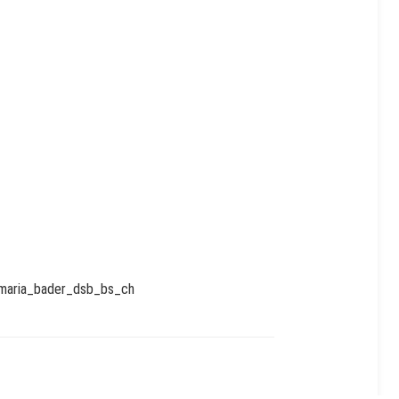
ink)
evamaria_bader_dsb_bs_ch