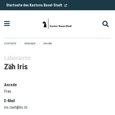
Navigation überspringen
(External Link)
Startseite des Kantons Basel-Stadt
STARTSEITE
PERSONEN
ZÄH IRIS
Laborantin
Zäh Iris
Anrede
Frau
E-Mail
iris.zaeh@bs.ch