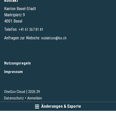
Kontakt
Kanton Basel-Stadt
Marktplatz 9
4001 Basel
Telefon:
+41 61 267 81 81
Anfragen zur Website:
redaktion@bs.ch
(External Link)
Nutzungsregeln
(External Link)
Impressum
|
(External Link)
(External Link)
OneGov Cloud
2026.39
(External Link)
Datenschutz
Anmelden
Änderungen & Exporte