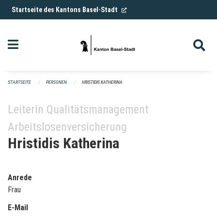
Navigation überspringen
(External Link)
Startseite des Kantons Basel-Stadt
STARTSEITE
PERSONEN
HRISTIDIS KATHERINA
Leiterin Qualitätsmanagement
Arbeitslosenversicherung
Hristidis Katherina
Anrede
Frau
E-Mail