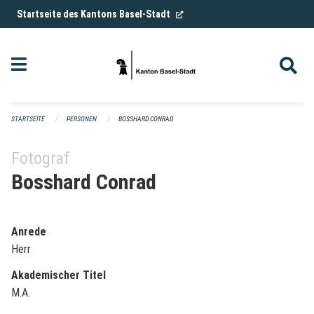
Navigation überspringen
(External Link)
Startseite des Kantons Basel-Stadt
STARTSEITE
PERSONEN
BOSSHARD CONRAD
Fotograf
Bosshard Conrad
Anrede
Herr
Akademischer Titel
M.A.