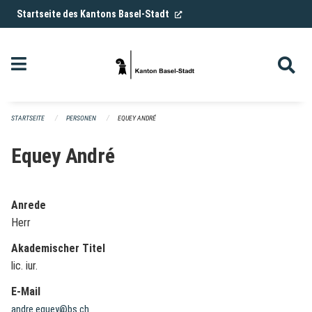
Navigation überspringen
(External Link)
Startseite des Kantons Basel-Stadt
STARTSEITE
PERSONEN
EQUEY ANDRÉ
Equey André
Anrede
Herr
Akademischer Titel
lic. iur.
E-Mail
andre.equey@bs.ch