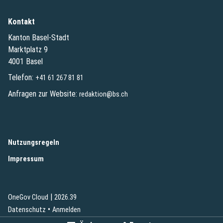
Kontakt
Kanton Basel-Stadt
Marktplatz 9
4001 Basel
Telefon:
+41 61 267 81 81
Anfragen zur Website:
redaktion@bs.ch
(External Link)
Nutzungsregeln
(External Link)
Impressum
|
(External Link)
(External Link)
OneGov Cloud
2026.39
(External Link)
Datenschutz
Anmelden