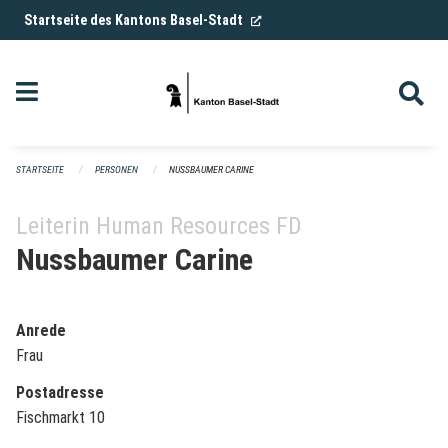
Navigation überspringen
(External Link)
Startseite des Kantons Basel-Stadt
STARTSEITE
PERSONEN
NUSSBAUMER CARINE
Leiterin Human Resources FD
Nussbaumer Carine
Anrede
Frau
Postadresse
Fischmarkt 10