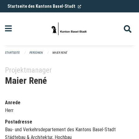
Navigation überspringen
(External Link)
Startseite des Kantons Basel-Stadt
STARTSEITE
PERSONEN
MAIER RENÉ
Projektmanager
Maier René
Anrede
Herr
Postadresse
Bau- und Verkehrsdepartement des Kantons Basel-Stadt
Städtebau & Architektur, Hochbau