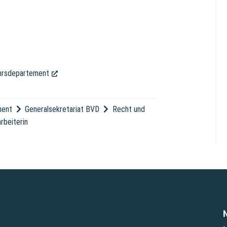
ehrsdepartement
(External Link)
ment
Generalsekretariat BVD
Recht und
arbeiterin