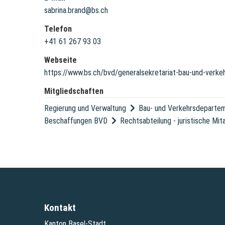
sabrina.brand@bs.ch
Telefon
+41 61 267 93 03
Webseite
https://www.bs.ch/bvd/generalsekretariat-bau-und-verk
Mitgliedschaften
Regierung und Verwaltung
Bau- und Verkehrsdeparte
Beschaffungen BVD
Rechtsabteilung
-
juristische Mit
Kontakt
Kanton Basel-Stadt