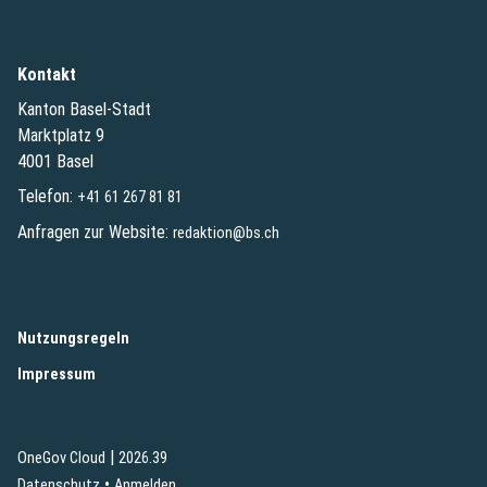
Kontakt
Kanton Basel-Stadt
Marktplatz 9
4001 Basel
Telefon:
+41 61 267 81 81
Anfragen zur Website:
redaktion@bs.ch
(External Link)
Nutzungsregeln
(External Link)
Impressum
|
(External Link)
(External Link)
OneGov Cloud
2026.39
(External Link)
Datenschutz
Anmelden