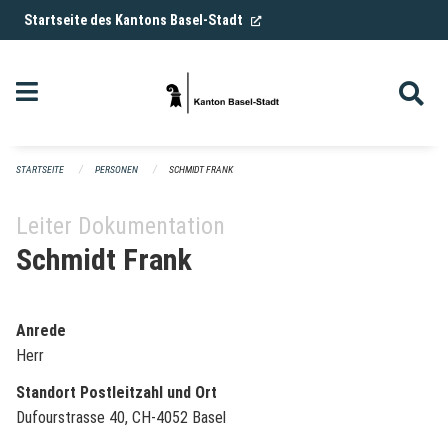
Navigation überspringen
(External Link)
Startseite des Kantons Basel-Stadt
STARTSEITE
PERSONEN
SCHMIDT FRANK
Leiter Dokumentation
Schmidt Frank
Anrede
Herr
Standort Postleitzahl und Ort
Dufourstrasse 40, CH-4052 Basel