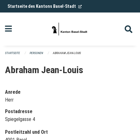
Navigation überspringen
(External Link)
Startseite des Kantons Basel-Stadt
STARTSEITE
PERSONEN
ABRAHAM JEAN-LOUIS
Abraham Jean-Louis
Anrede
Herr
Postadresse
Spiegelgasse 4
Postleitzahl und Ort
4001 Basel