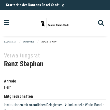
Navigation überspringen
(External Link)
Startseite des Kantons Basel-Stadt
STARTSEITE
PERSONEN
RENZ STEPHAN
Verwaltungsrat
Renz Stephan
Anrede
Herr
Mitgliedschaften
-
Institutionen mit staatlichen Delegierten
Industrielle Werke Basel