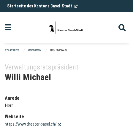
Navigation überspringen
(External Link)
Startseite des Kantons Basel-Stadt
STARTSEITE
PERSONEN
WILLI MICHAEL
Verwaltungsratspräsident
Willi Michael
Anrede
Herr
Webseite
(External Link)
https://www.theater-basel.ch/