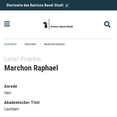
Navigation überspringen
(External Link)
Startseite des Kantons Basel-Stadt
STARTSEITE
PERSONEN
MARCHON RAPHAEL
Leiter Projekte
Marchon Raphael
Anrede
Herr
Akademischer Titel
Leutnant