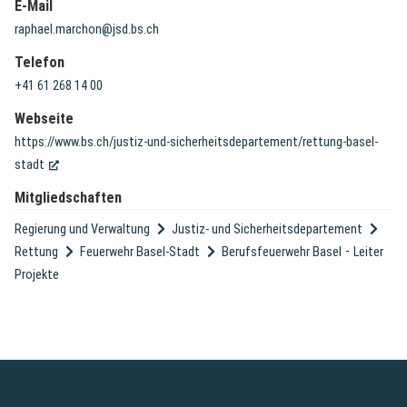
E-Mail
raphael.marchon@jsd.bs.ch
Telefon
+41 61 268 14 00
Webseite
https://www.bs.ch/justiz-und-sicherheitsdepartement/rettung-basel-
(External Link)
stadt
Mitgliedschaften
Regierung und Verwaltung
Justiz- und Sicherheitsdepartement
-
Rettung
Feuerwehr Basel-Stadt
Berufsfeuerwehr Basel
Leiter
Projekte