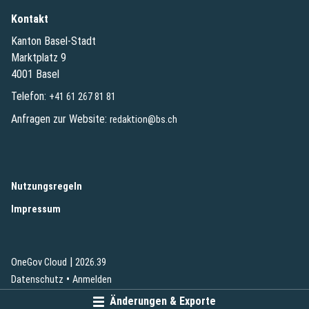
Kontakt
Kanton Basel-Stadt
Marktplatz 9
4001 Basel
Telefon:
+41 61 267 81 81
Anfragen zur Website:
redaktion@bs.ch
(External Link)
Nutzungsregeln
(External Link)
Impressum
|
(External Link)
(External Link)
OneGov Cloud
2026.39
(External Link)
Datenschutz
Anmelden
Änderungen & Exporte