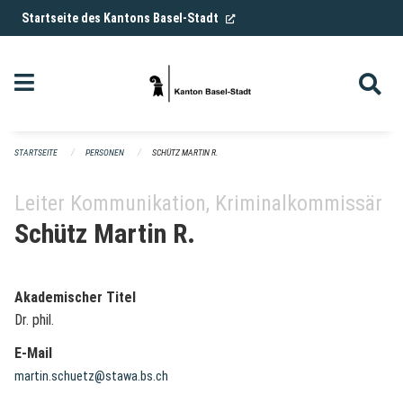
Navigation überspringen
(External Link)
Startseite des Kantons Basel-Stadt
STARTSEITE
PERSONEN
SCHÜTZ MARTIN R.
Leiter Kommunikation, Kriminalkommissär
Schütz Martin R.
Akademischer Titel
Dr. phil.
E-Mail
martin.schuetz@stawa.bs.ch