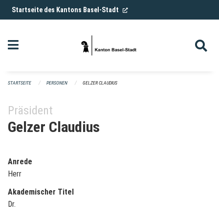
Navigation überspringen
(External Link)
Startseite des Kantons Basel-Stadt
STARTSEITE
PERSONEN
GELZER CLAUDIUS
Präsident
Gelzer Claudius
Anrede
Herr
Akademischer Titel
Dr.