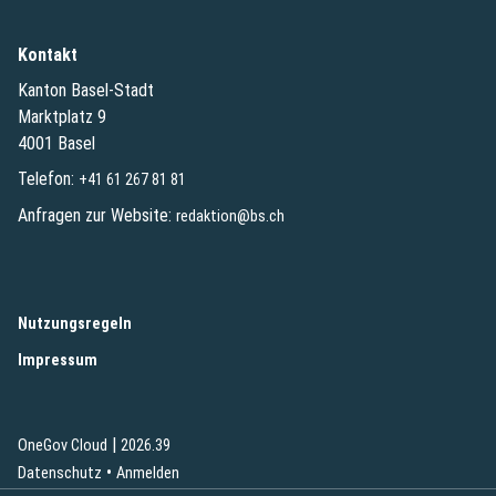
Kontakt
Kanton Basel-Stadt
Marktplatz 9
4001 Basel
Telefon:
+41 61 267 81 81
Anfragen zur Website:
redaktion@bs.ch
(External Link)
Nutzungsregeln
(External Link)
Impressum
|
(External Link)
(External Link)
OneGov Cloud
2026.39
(External Link)
Datenschutz
Anmelden