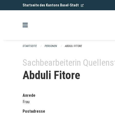
Navigation überspringen
(External Link)
Startseite des Kantons Basel-Stadt
STARTSEITE
PERSONEN
ABDULI FITORE
Sachbearbeiterin Quellens
Abduli Fitore
Anrede
Frau
Postadresse