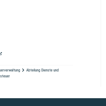
(External Link)
uerverwaltung
Abteilung Dienste und
nsteuer