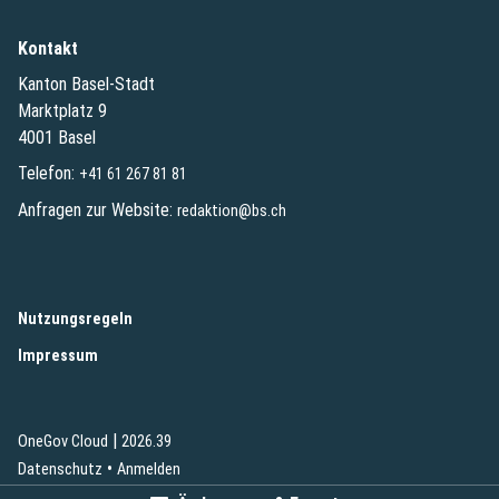
Kontakt
Kanton Basel-Stadt
Marktplatz 9
4001 Basel
Telefon:
+41 61 267 81 81
Anfragen zur Website:
redaktion@bs.ch
(External Link)
Nutzungsregeln
(External Link)
Impressum
|
(External Link)
(External Link)
OneGov Cloud
2026.39
(External Link)
Datenschutz
Anmelden