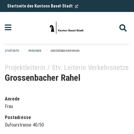
Navigation überspringen
(External Link)
Startseite des Kantons Basel-Stadt
STARTSEITE
PERSONEN
GROSSENBACHER RAHEL
Projektleiterin / Stv. Leiterin Verkehrsnetze
Grossenbacher Rahel
Anrede
Frau
Postadresse
Dufourstrasse 40/50