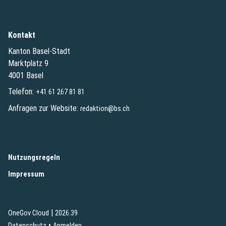
Kontakt
Kanton Basel-Stadt
Marktplatz 9
4001 Basel
Telefon:
+41 61 267 81 81
Anfragen zur Website:
redaktion@bs.ch
(External Link)
Nutzungsregeln
(External Link)
Impressum
|
(External Link)
(External Link)
OneGov Cloud
2026.39
(External Link)
Datenschutz
Anmelden