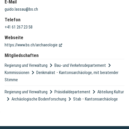
E-Mail
guido.lassau@bs.ch
Telefon
+41 61 267 23 58
Webseite
(External Link)
https://www.bs.ch/archaeologie
Mitgliedschaften
Regierung und Verwaltung
Bau- und Verkehrsdepartement
-
Kommissionen
Denkmalrat
Kantonsarchäologe, mit beratender
Stimme
Regierung und Verwaltung
Präsidialdepartement
Abteilung Kultur
-
Archäologische Bodenforschung
Stab
Kantonsarchäologe