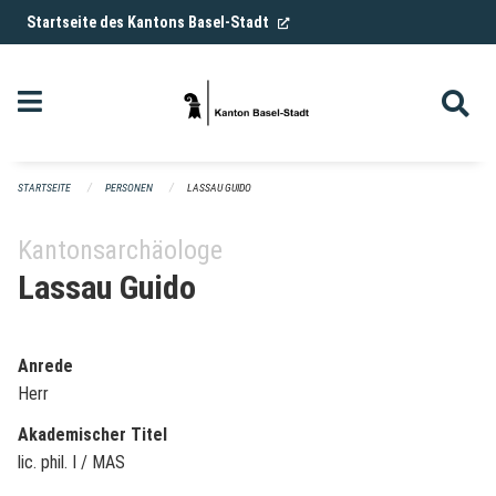
Navigation überspringen
(External Link)
Startseite des Kantons Basel-Stadt
STARTSEITE
PERSONEN
LASSAU GUIDO
Kantonsarchäologe
Lassau Guido
Anrede
Herr
Akademischer Titel
lic. phil. I / MAS