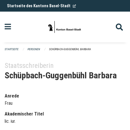
Navigation überspringen
(External Link)
Startseite des Kantons Basel-Stadt
STARTSEITE
PERSONEN
SCHÜPBACH-GUGGENBÜHL BARBARA
Staatsschreiberin
Schüpbach-Guggenbühl Barbara
Anrede
Frau
Akademischer Titel
lic. iur.