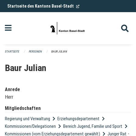
Navigation überspringen
(External Link)
Startseite des Kantons Basel-Stadt
STARTSEITE
PERSONEN
BAUR JULIAN
Baur Julian
Anrede
Herr
Mitgliedschaften
Regierung und Verwaltung
Erziehungsdepartement
Kommissionen/Delegationen
Bereich Jugend, Familie und Sport
-
Kommissionen (vom Erziehungsdepartement gewählt)
Junger Rat