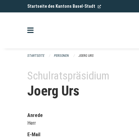
Navigation überspringen
(External Link)
Startseite des Kantons Basel-Stadt
STARTSEITE
PERSONEN
JOERG URS
Schulratspräsidium
Joerg Urs
Anrede
Herr
E-Mail