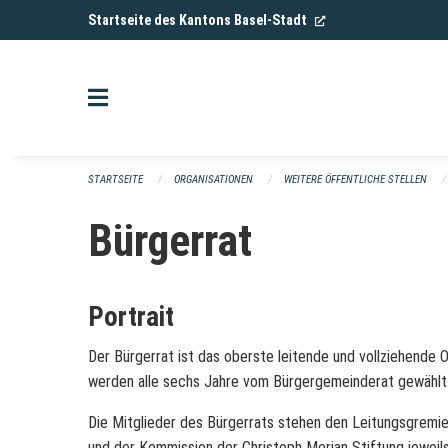
Navigation überspringen
(External Link)
Startseite des Kantons Basel-Stadt
STARTSEITE
ORGANISATIONEN
WEITERE ÖFFENTLICHE STELLEN
Bürgerrat
Portrait
Der Bürgerrat ist das oberste leitende und vollziehende 
werden alle sechs Jahre vom Bürgergemeinderat gewählt
Die Mitglieder des Bürgerrats stehen den Leitungsgremie
und der Kommission der Christoph Merian Stiftung jeweils