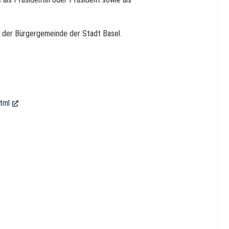
te der Bürgergemeinde der Stadt Basel.
tml
(External Link)