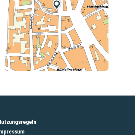

Nutzungsregeln
(External Link)
Impressum
(External Link)