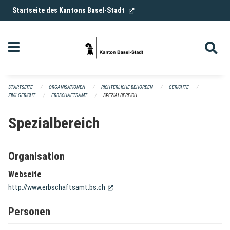
Navigation überspringen
(External Link)
Startseite des Kantons Basel-Stadt
STARTSEITE
ORGANISATIONEN
RICHTERLICHE BEHÖRDEN
GERICHTE
ZIVILGERICHT
ERBSCHAFTSAMT
SPEZIALBEREICH
Spezialbereich
Organisation
Webseite
(External Link)
http://www.erbschaftsamt.bs.ch
Personen