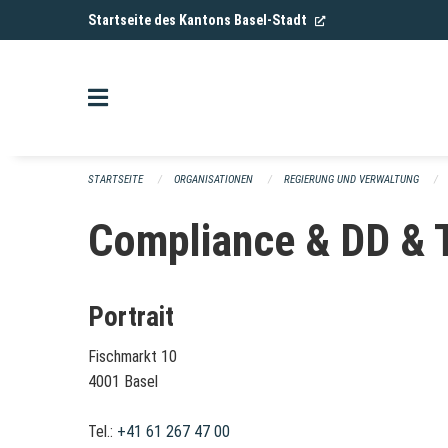
Navigation überspringen
(External Link)
Startseite des Kantons Basel-Stadt
STARTSEITE
ORGANISATIONEN
REGIERUNG UND VERWALTUNG
Compliance & DD & 
Portrait
Fischmarkt 10
4001 Basel
Tel.:
+41 61 267 47 00