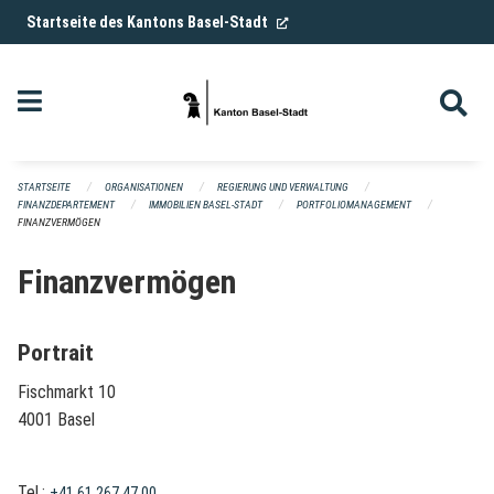
Navigation überspringen
(External Link)
Startseite des Kantons Basel-Stadt
STARTSEITE
ORGANISATIONEN
REGIERUNG UND VERWALTUNG
FINANZDEPARTEMENT
IMMOBILIEN BASEL-STADT
PORTFOLIOMANAGEMENT
FINANZVERMÖGEN
Finanzvermögen
Portrait
Fischmarkt 10
4001 Basel
Tel.:
+41 61 267 47 00