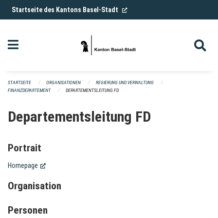
Navigation überspringen
(External Link)
Startseite des Kantons Basel-Stadt
STARTSEITE
ORGANISATIONEN
REGIERUNG UND VERWALTUNG
FINANZDEPARTEMENT
DEPARTEMENTSLEITUNG FD
Departementsleitung FD
Portrait
(External Link)
Homepage
Organisation
Personen