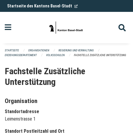
Navigation überspringen
(External Link)
Startseite des Kantons Basel-Stadt
STARTSEITE
ORGANISATIONEN
REGIERUNG UND VERWALTUNG
ERZIEHUNGSDEPARTEMENT
VOLKSSCHULEN
FACHSTELLE ZUSÄTZLICHE UNTERSTÜTZUNG
Fachstelle Zusätzliche
Unterstützung
Organisation
Standortadresse
Leimenstrasse 1
Standort Postleitzahl und Ort