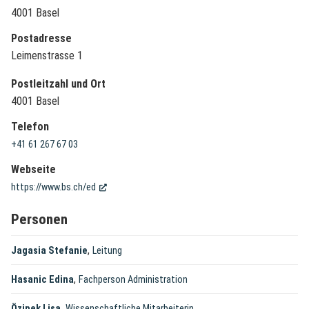
4001 Basel
Postadresse
Leimenstrasse 1
Postleitzahl und Ort
4001 Basel
Telefon
+41 61 267 67 03
Webseite
(External Link)
https://www.bs.ch/ed
Personen
,
Jagasia Stefanie
Leitung
,
Hasanic Edina
Fachperson Administration
,
Özipek Lisa
Wissenschaftliche Mitarbeiterin