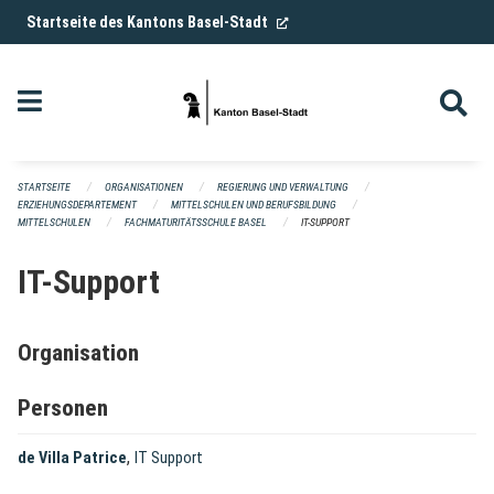
Navigation überspringen
(External Link)
Startseite des Kantons Basel-Stadt
STARTSEITE
ORGANISATIONEN
REGIERUNG UND VERWALTUNG
ERZIEHUNGSDEPARTEMENT
MITTELSCHULEN UND BERUFSBILDUNG
MITTELSCHULEN
FACHMATURITÄTSSCHULE BASEL
IT-SUPPORT
IT-Support
Organisation
Personen
,
de Villa Patrice
IT Support