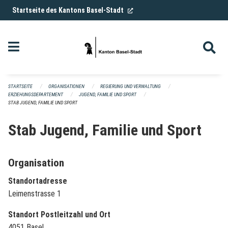
Navigation überspringen
(External Link)
Startseite des Kantons Basel-Stadt
STARTSEITE
ORGANISATIONEN
REGIERUNG UND VERWALTUNG
ERZIEHUNGSDEPARTEMENT
JUGEND, FAMILIE UND SPORT
STAB JUGEND, FAMILIE UND SPORT
Stab Jugend, Familie und Sport
Organisation
Standortadresse
Leimenstrasse 1
Standort Postleitzahl und Ort
4051 Basel