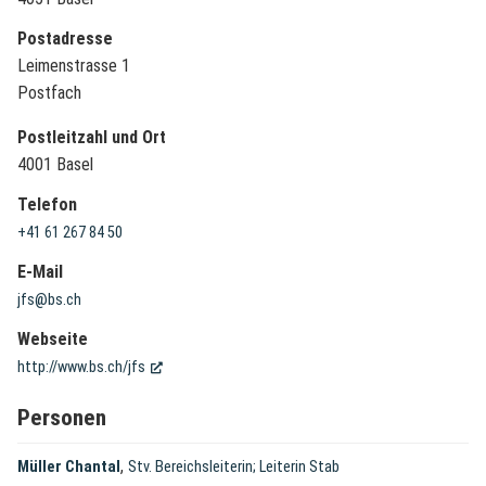
Postadresse
Leimenstrasse 1
Postfach
Postleitzahl und Ort
4001 Basel
Telefon
+41 61 267 84 50
E-Mail
jfs@bs.ch
Webseite
(External Link)
http://www.bs.ch/jfs
Personen
,
Müller Chantal
Stv. Bereichsleiterin; Leiterin Stab