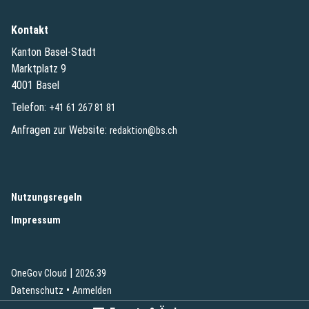
Kontakt
Kanton Basel-Stadt
Marktplatz 9
4001 Basel
Telefon:
+41 61 267 81 81
Anfragen zur Website:
redaktion@bs.ch
(External Link)
Nutzungsregeln
(External Link)
Impressum
|
(External Link)
(External Link)
OneGov Cloud
2026.39
(External Link)
Datenschutz
Anmelden