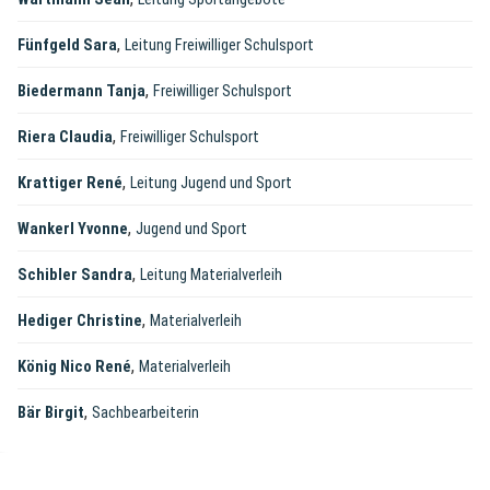
,
Fünfgeld Sara
Leitung Freiwilliger Schulsport
,
Biedermann Tanja
Freiwilliger Schulsport
,
Riera Claudia
Freiwilliger Schulsport
,
Krattiger René
Leitung Jugend und Sport
,
Wankerl Yvonne
Jugend und Sport
,
Schibler Sandra
Leitung Materialverleih
,
Hediger Christine
Materialverleih
,
König Nico René
Materialverleih
,
Bär Birgit
Sachbearbeiterin