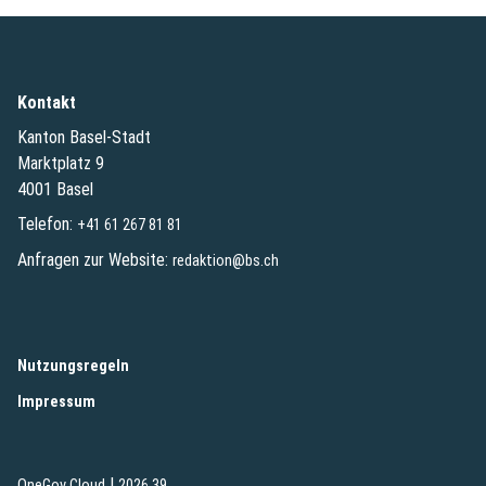
Kontakt
Kanton Basel-Stadt
Marktplatz 9
4001 Basel
Telefon:
+41 61 267 81 81
Anfragen zur Website:
redaktion@bs.ch
(External Link)
Nutzungsregeln
(External Link)
Impressum
|
(External Link)
(External Link)
OneGov Cloud
2026.39