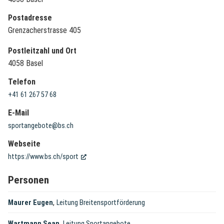
Postadresse
Grenzacherstrasse 405
Postleitzahl und Ort
4058 Basel
Telefon
+41 61 267 57 68
E-Mail
sportangebote@bs.ch
Webseite
(External Link)
https://www.bs.ch/sport
Personen
,
Maurer Eugen
Leitung Breitensportförderung
,
Wartmann Sean
Leitung Sportangebote