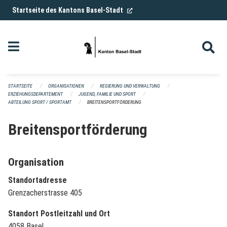
Navigation überspringen
(External Link)
Startseite des Kantons Basel-Stadt
STARTSEITE
ORGANISATIONEN
REGIERUNG UND VERWALTUNG
ERZIEHUNGSDEPARTEMENT
JUGEND, FAMILIE UND SPORT
ABTEILUNG SPORT / SPORTAMT
BREITENSPORTFÖRDERUNG
Breitensportförderung
Organisation
Standortadresse
Grenzacherstrasse 405
Standort Postleitzahl und Ort
4058 Basel